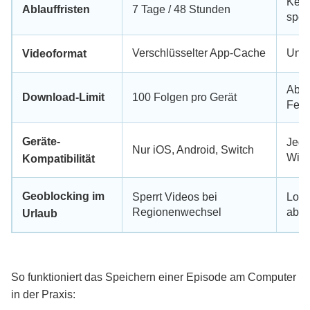
Kein
Ablauffristen
7 Tage / 48 Stunden
spei
Verschlüsselter App-Cache
Univ
Videoformat
Abhä
Download-Limit
100 Folgen pro Gerät
Fest
Geräte-
Jede
Nur iOS, Android, Switch
Win
Kompatibilität
Geoblocking im
Sperrt Videos bei
Loka
Regionenwechsel
absp
Urlaub
So funktioniert das Speichern einer Episode am Computer
in der Praxis: