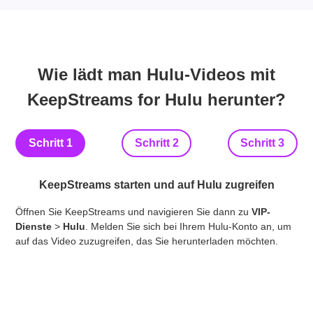
Wie lädt man Hulu-Videos mit
KeepStreams for Hulu herunter?
Schritt 1
Schritt 2
Schritt 3
KeepStreams starten und auf Hulu zugreifen
Suc
Öffnen Sie KeepStreams und navigieren Sie dann zu
VIP-
es 
Dienste
>
Hulu
. Melden Sie sich bei Ihrem Hulu-Konto an, um
Vor
auf das Video zuzugreifen, das Sie herunterladen möchten.
Unt