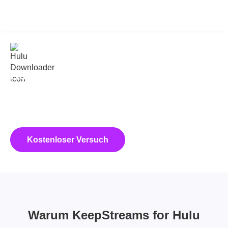
KeepStreams for Hulu
v2.0.3.3
Hulu-Sendungen und Episoden mit
KeepStreams herunterladen!
KeepStreams for Hulu ist ein Hulu-Video-Downloader, der Hulu-
Filme und -Serien in originaler 4K/1080p-Qualität als MP4-
Dateien speichern kann.
Kostenloser Versuch
Jetzt kaufen
Warum KeepStreams for Hulu