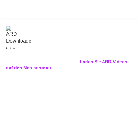
KeepStreams for ARD
v2.0.3.3
Download aus der ARD Mediathek
in 1080p MP4-Videos
Auf der Suche nach einem Weg dazu
Laden Sie ARD-Videos
auf den Mac herunter
und Windows-PC, und Ihre
Lieblingssendungen für immer offline speichern?KeepStreams
für die ARD kann helfen.Es lädt ARD-Videos in hoher Qualität
herunter
1080p
und kompatibel
MP4/MKV
Format, sodass Sie
Ihre deutschen Lieblingssendungen in Ihrer persönlichen
Offline-Bibliothek speichern können, ohne sich Gedanken über
den Ablauf machen zu müssen.
KeepStreams unterstützt außerdem Stapelspeicherung,
Hochgeschwindigkeitsverarbeitung und automatischen
Download für die ARD Mediathek.Probieren Sie es aus
3
kostenlose Downloads in voller Länge
und Erfahrung
10x