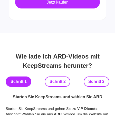
Jetzt kaufen
Wie lade ich ARD-Videos mit
KeepStreams herunter?
Schritt 1
Schritt 2
Schritt 3
Starten Sie KeepStreams und wählen Sie ARD
Starten Sie KeepStreams und gehen Sie zu
VIP-Dienste
Mel
Abschnitt.Wählen Sie die aus
ARD
Symbol, um die Website mit