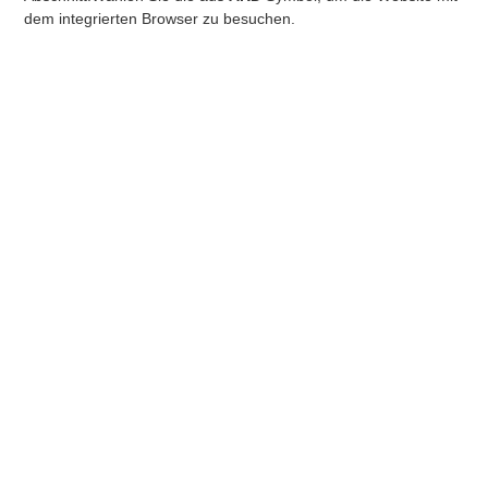
Sie
dem integrierten Browser zu besuchen.
möc
Unt