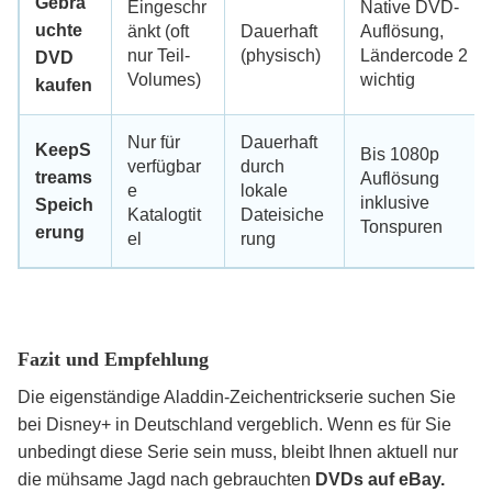
Gebra
Eingeschr
Native DVD-
uchte
änkt (oft
Dauerhaft
Auflösung,
nur Teil-
(physisch)
Ländercode 2
DVD
Volumes)
wichtig
kaufen
Nur für
Dauerhaft
KeepS
Bis 1080p
verfügbar
durch
treams
Auflösung
e
lokale
inklusive
Speich
Katalogtit
Dateisiche
Tonspuren
erung
el
rung
Fazit und Empfehlung
Die eigenständige Aladdin-Zeichentrickserie suchen Sie
bei Disney+ in Deutschland vergeblich. Wenn es für Sie
unbedingt diese Serie sein muss, bleibt Ihnen aktuell nur
die mühsame Jagd nach gebrauchten
DVDs auf eBay.