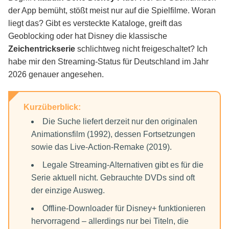
der App bemüht, stößt meist nur auf die Spielfilme. Woran
Disney+ Inhalte offline ansehen: Optionen
liegt das? Gibt es versteckte Kataloge, greift das
und Grenzen
Geoblocking oder hat Disney die klassische
Zeichentrickserie
schlichtweg nicht freigeschaltet? Ich
habe mir den Streaming-Status für Deutschland im Jahr
Vergleich: Streaming vs. Kauf vs. Offline-
Download
2026 genauer angesehen.
Fazit und Empfehlung
Kurzüberblick:
Die Suche liefert derzeit nur den originalen
Animationsfilm (1992), dessen Fortsetzungen
Häufige Fragen
sowie das Live-Action-Remake (2019).
Legale Streaming-Alternativen gibt es für die
Serie aktuell nicht. Gebrauchte DVDs sind oft
der einzige Ausweg.
Offline-Downloader für Disney+ funktionieren
hervorragend – allerdings nur bei Titeln, die