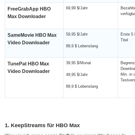
69,99 $/Jahr
Bezahlt
FreeGrabApp HBO
verfügba
Max Downloader
59,95 $/Jahr
Erste 5 
SameMovie HBO Max
Titel
Video Downloader
89,9 $ Lebenslang
39,95 $/Monat
Begrenz
TunePat HBO Max
Downloa
Video Downloader
Min. in 
49,95 $/Jahr
Testver
89,9 $ Lebenslang
1. KeepStreams für HBO Max