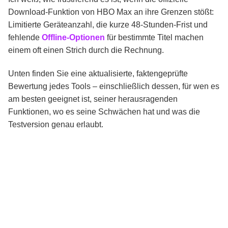
Download-Funktion von HBO Max an ihre Grenzen stößt:
Limitierte Geräteanzahl, die kurze 48-Stunden-Frist und
5. SameMovie HBO Max Video Downloader
fehlende
Offline-Optionen
für bestimmte Titel machen
einem oft einen Strich durch die Rechnung.
6. TunePat HBO Max Video Downloader
Unten finden Sie eine aktualisierte, faktengeprüfte
Bewertung jedes Tools – einschließlich dessen, für wen es
Fazit
am besten geeignet ist, seiner herausragenden
Funktionen, wo es seine Schwächen hat und was die
Testversion genau erlaubt.
FAQ