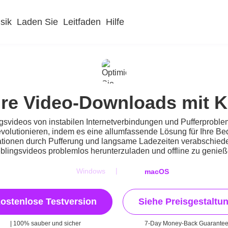
sik
Laden Sie
Leitfaden
Hilfe
Ihre Video-Downloads mit 
ngsvideos von instabilen Internetverbindungen und Pufferprobl
evolutionieren, indem es eine allumfassende Lösung für Ihre B
ionen durch Pufferung und langsame Ladezeiten verabschieden.
eblingsvideos problemlos herunterzuladen und offline zu genieß
|
Windows
macOS
ostenlose Testversion
Siehe Preisgestaltu
| 100% sauber und sicher
7-Day Money-Back Guarante