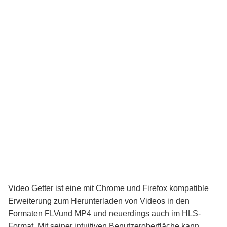
Video Getter ist eine mit
Chrome
und
Firefox
kompatible
Erweiterung zum Herunterladen von Videos in den
Formaten
FLV
und
MP4
und neuerdings auch im
HLS-
Format
. Mit seiner intuitiven Benutzeroberfläche kann