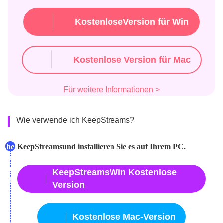
KostenloseVersion für Win
Kostenlose Version für Mac
Für weitere Informationen >
Wie verwende ich KeepStreams?
1L
he
KeepStreams
und installieren Sie es auf Ihrem PC.
ad
ru
en
nt
KeepStreamsWin Kostenlose
Sie
er
Version
Kostenlose Mac-Version