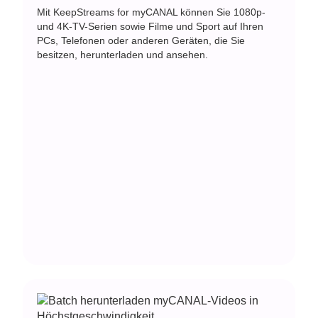
Mit KeepStreams for myCANAL können Sie 1080p-
und 4K-TV-Serien sowie Filme und Sport auf Ihren
PCs, Telefonen oder anderen Geräten, die Sie
besitzen, herunterladen und ansehen.