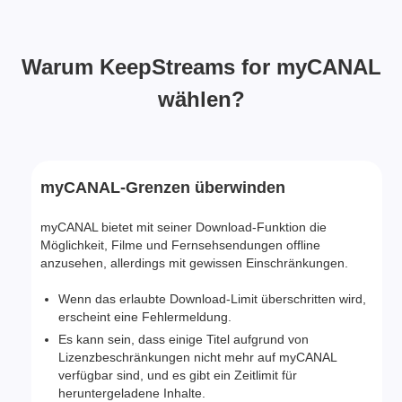
Warum KeepStreams for myCANAL
wählen?
myCANAL-Grenzen überwinden
myCANAL bietet mit seiner Download-Funktion die
Möglichkeit, Filme und Fernsehsendungen offline
anzusehen, allerdings mit gewissen Einschränkungen.
Wenn das erlaubte Download-Limit überschritten wird,
erscheint eine Fehlermeldung.
Es kann sein, dass einige Titel aufgrund von
Lizenzbeschränkungen nicht mehr auf myCANAL
verfügbar sind, und es gibt ein Zeitlimit für
heruntergeladene Inhalte.