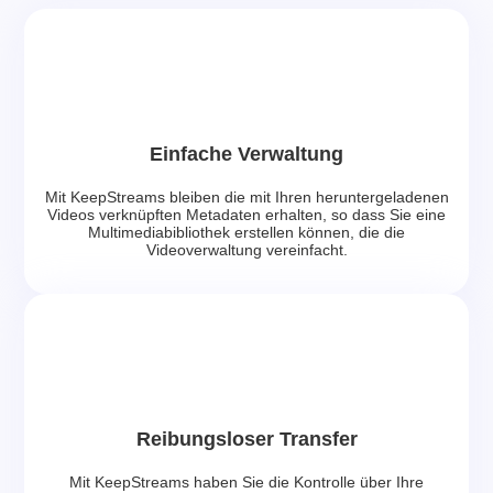
Einfache Verwaltung
Mit KeepStreams bleiben die mit Ihren heruntergeladenen
Videos verknüpften Metadaten erhalten, so dass Sie eine
Multimediabibliothek erstellen können, die die
Videoverwaltung vereinfacht.
Reibungsloser Transfer
Mit KeepStreams haben Sie die Kontrolle über Ihre