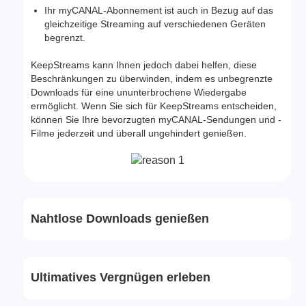
Ihr myCANAL-Abonnement ist auch in Bezug auf das
gleichzeitige Streaming auf verschiedenen Geräten
begrenzt.
KeepStreams kann Ihnen jedoch dabei helfen, diese
Beschränkungen zu überwinden, indem es unbegrenzte
Downloads für eine ununterbrochene Wiedergabe
ermöglicht. Wenn Sie sich für KeepStreams entscheiden,
können Sie Ihre bevorzugten myCANAL-Sendungen und -
Filme jederzeit und überall ungehindert genießen.
Nahtlose Downloads genießen
Ultimatives Vergnügen erleben