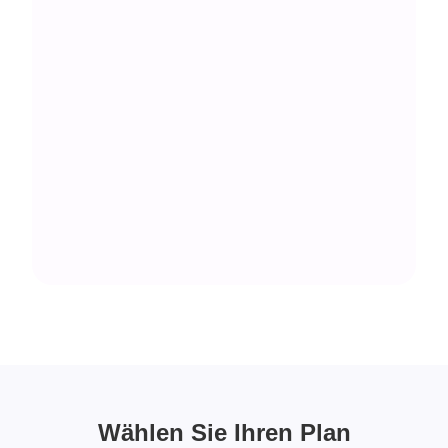
Wählen Sie Ihren Plan