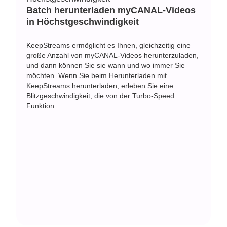
Batch herunterladen myCANAL-Videos
in Höchstgeschwindigkeit
KeepStreams ermöglicht es Ihnen, gleichzeitig eine
große Anzahl von myCANAL-Videos herunterzuladen,
und dann können Sie sie wann und wo immer Sie
möchten. Wenn Sie beim Herunterladen mit
KeepStreams herunterladen, erleben Sie eine
Blitzgeschwindigkeit, die von der Turbo-Speed
Funktion