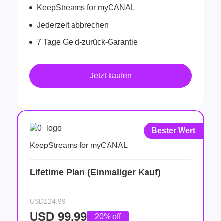
KeepStreams for myCANAL
Jederzeit abbrechen
7 Tage Geld-zurück-Garantie
Jetzt kaufen
Bester Wert
KeepStreams for myCANAL
Lifetime Plan (Einmaliger Kauf)
USD124.99
USD
99.99
20% off