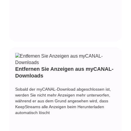
Entfernen Sie Anzeigen aus myCANAL-
Downloads
Sobald der myCANAL-Download abgeschlossen ist,
werden Sie nicht mehr Anzeigen mehr unterworfen,
während er aus dem Grund angesehen wird, dass
KeepStreams alle Anzeigen beim Herunterladen
automatisch löscht