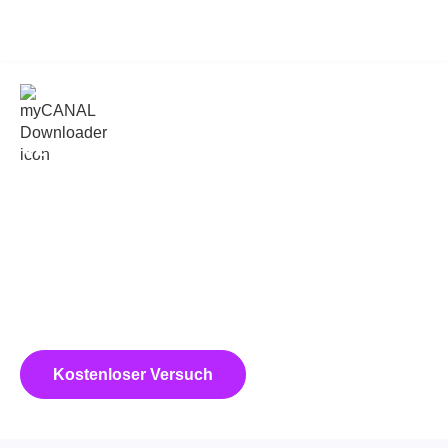
KeepStreams for myCANAL
v2.0.3.3
Verbessern Sie Ihr myCANAL
Erlebnis mit KeepStreams!
Möchten Sie Videos von CANAL+ für eine unbegrenzte Offline-
Anzeige speichern?KeepStreams kann helfen.Es unterstützt
hochwertige Downloads mit bis zu 1080p/4K, mit HDR 10 und
Dolby Vision und speichert Atmos-, EAC3 5.1- und AAC 2.0-
Audio.Es kann Fernsehsendungen, Sportsendungen, Filme,
Einblicke hinter die Kulissen und Trailer aus allen von CANAL+
unterstützten Regionen herunterladen und Werbung
automatisch aus allen heruntergeladenen Videos entfernen.
Kostenloser Versuch
Jetzt kaufen