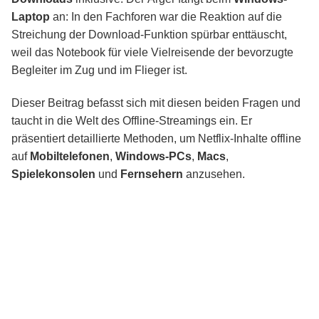
Netflix auf dem Mac offline: KeepStreams als
Laptop
an: In den Fachforen war die Reaktion auf die
Desktop-Alternative
Streichung der Download-Funktion spürbar enttäuscht,
weil das Notebook für viele Vielreisende der bevorzugte
Begleiter im Zug und im Flieger ist.
Netflix-Downloads auf Smart-TV, PS5 und
Xbox Series X abspielen
Dieser Beitrag befasst sich mit diesen beiden Fragen und
taucht in die Welt des Offline-Streamings ein. Er
Download-Limits und Ablaufzeiten: Offizielle
präsentiert detaillierte Methoden, um Netflix-Inhalte offline
App vs. KeepStreams
auf
Mobiltelefonen
,
Windows-PCs
,
Macs
,
Spielekonsolen
und
Fernsehern
anzusehen.
Rechtliche Einordnung: KeepStreams für den
privaten Gebrauch
Fazit: Welcher Offline-Weg passt zu welchem
Nutzer
Häufig gestellte Fragen