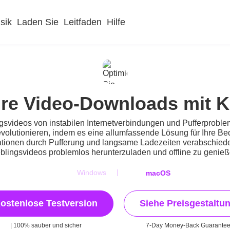
sik
Laden Sie
Leitfaden
Hilfe
Ihre Video-Downloads mit 
ngsvideos von instabilen Internetverbindungen und Pufferprobl
evolutionieren, indem es eine allumfassende Lösung für Ihre B
ionen durch Pufferung und langsame Ladezeiten verabschieden.
eblingsvideos problemlos herunterzuladen und offline zu genieß
|
Windows
macOS
ostenlose Testversion
Siehe Preisgestaltu
| 100% sauber und sicher
7-Day Money-Back Guarante