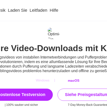
sik
Laden Sie
Leitfaden
Hilfe
Ihre Video-Downloads mit 
ngsvideos von instabilen Internetverbindungen und Pufferprobl
evolutionieren, indem es eine allumfassende Lösung für Ihre B
ionen durch Pufferung und langsame Ladezeiten verabschieden.
eblingsvideos problemlos herunterzuladen und offline zu genieß
|
Windows
macOS
ostenlose Testversion
Siehe Preisgestaltu
| 100% sauber und sicher
7-Day Money-Back Guarante